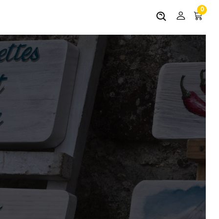
0
ements