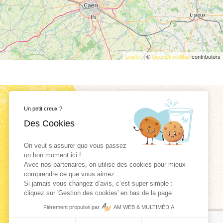
Leaflet
| ©
OpenStreetMap
contributors
Un petit creux ?
Des Cookies
On veut s’assurer que vous passez
Rejoignez la
team
un bon moment ici !
Avec nos partenaires, on utilise des cookies pour mieux
cotentinois !
comprendre ce que vous aimez.
Si jamais vous changez d’avis, c’est super simple :
cliquez sur 'Gestion des cookies' en bas de la page.
Fièrement propulsé par
AM WEB & MULTIMÉDIA