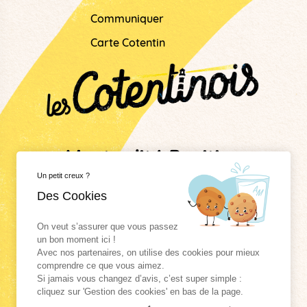
Communiquer
Carte Cotentin
L'actualité Positive
Un petit creux ?
Dans Le Cotentin !
Des Cookies
On veut s’assurer que vous passez
Mentions légales
un bon moment ici !
Données personnelles
Avec nos partenaires, on utilise des cookies pour mieux
comprendre ce que vous aimez.
Cookies
Si jamais vous changez d’avis, c’est super simple :
cliquez sur 'Gestion des cookies' en bas de la page.
Rejoignez la
team
cotentinois !