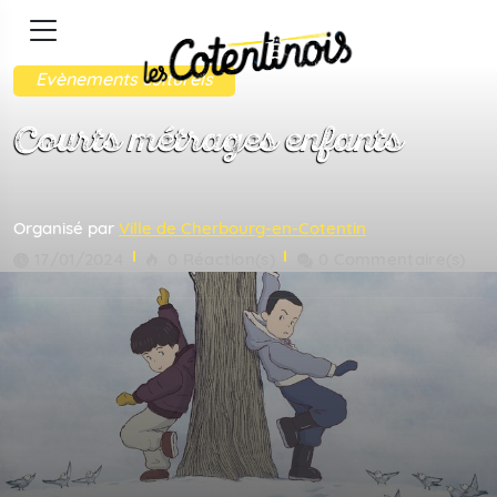
Evènements culturels
Courts métrages enfants
Organisé par
Ville de Cherbourg-en-Cotentin
17/01/2024
0 Réaction(s)
0 Commentaire(s)