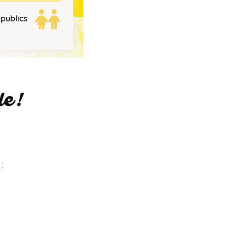
 publics
e !
: