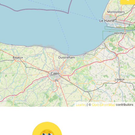
Leaflet
| ©
OpenStreetMap
contributors