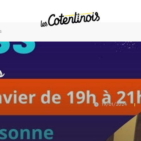
s
s
19/01/2024