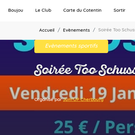
Boujou
Le Club
Carte du Cotentin
Sortir
Soirée Too Schus
Accueil
Evènements
Evènements sportifs
Soirée Too Schus
Organisé par
Jum'UP Cherbourg