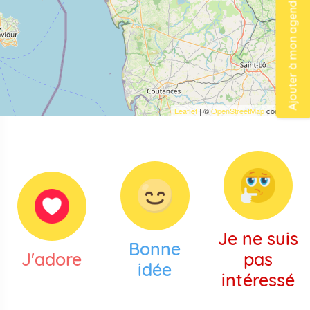
Ajouter à mon agenda
Leaflet
| ©
OpenStreetMap
contributors
Je ne suis
Bonne
J'adore
pas
idée
intéressé