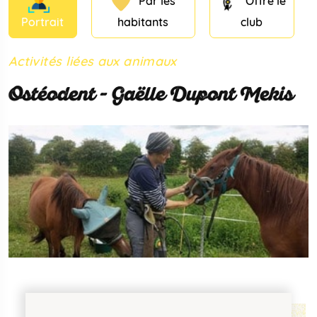
Par les
Offre le
Portrait
habitants
club
Activités liées aux animaux
Ostéodent - Gaëlle Dupont Mekis